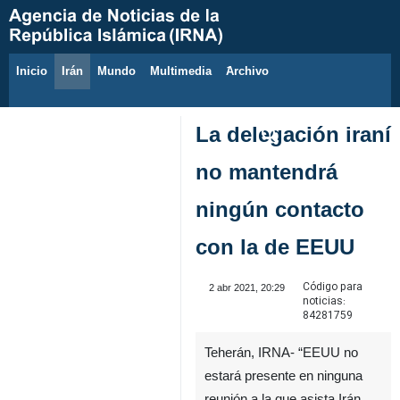
Inicio
Irán
Mundo
Multimedia
َArchivo
8 de agosto de 2026
La delegación iraní
no mantendrá
ningún contacto
con la de EEUU
Código para
2 abr 2021, 20:29
noticias:
84281759
Teherán, IRNA- “EEUU no
estará presente en ninguna
reunión a la que asista Irán,