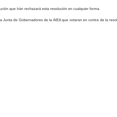
lución que Irán rechazará esta resolución en cualquier forma.
la Junta de Gobernadores de la AIEA que votaran en contra de la resol
ia y China a la resolución y las evaluaciones de la Junta de Gobernad
n qué dirección irá. Los 35 miembros de la Junta anunciarán sus punt
 la agenda.
tiren del camino equivocado que iniciaron
e que, debido a lo mencionado, EEUU y el E3 (Alemania, Francia 
ente, las opiniones de China y Rusia como Irán están en contra de est
siblemente de algunos otros Estados.
 este tema, que también se rechaza, tendrá un efecto situacional e
, y también tendrá un efecto recíproco al proceso de las conversacion