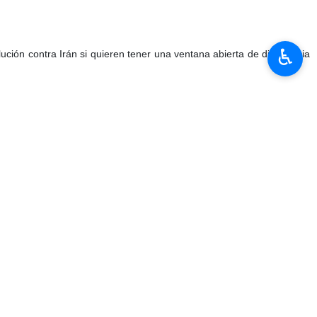
♿︎
ución contra Irán si quieren tener una ventana abierta de diplomacia
ores, dijo que, por supuesto, los procedimientos de la Agencia y la
os de vista e Irán también anunciará como observador sus puntos de
y el Reino Unido) retrocedan en la dirección equivocada que han
a resolución, y si este tema se somete a votación, enfrentará votos
n la cooperación de Irán con la Agencia, que comenzó después de la
es de Viena, señaló.