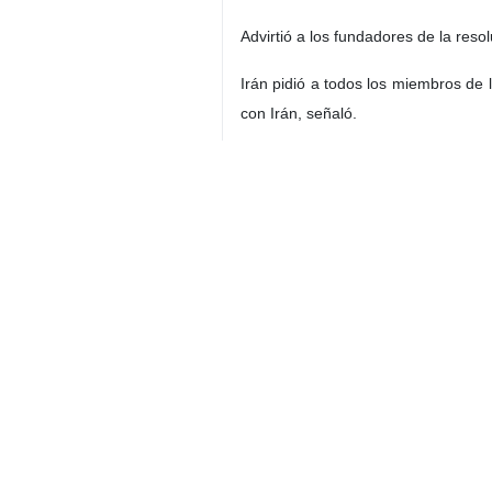
Advirtió a los fundadores de la reso
Irán pidió a todos los miembros de 
con Irán, señaló.
Refiriéndose a la oposición de Rus
Junta de Gobernadores son claros e
vista. Otros temas también están en
**Esperamos que EEUU y el E3 se re
Jatibzade expresó su esperanza d
comenzado en este sentido; Ciertam
negativos de estos dos países y po
Lo importante es que la esencia de
declaración conjunta del 5 de marzo