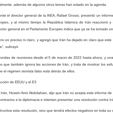
almente, además de algunos otros temas han estado en la agenda.
nte el director general de la AIEA, Rafael Grossi, presentó un infor
peo, y al mismo tiempo la República Islámica de Irán reaccionó y
rector general en el Parlamento Europeo indica que ya se ha tomado una
o es preciso ni claro, y agregó que Irán ha dejado en claro que este
e”, subrayó.
 rondas de reuniones desde el 5 de marzo de 2022 hasta ahora, y una 
o que también ignora las acciones de Irán, y trata de mostrar los esfu
 el régimen sionista falso está detrás de ellos.
 acción de EEUU y el E3
e Irán, Hosein Amir Abdolahian, dijo que Irán no acepta este informe d
ontrarios a la diplomacia e intentan presentar una resolución contra Ir
tructiva esta resolución, sino que tendrá efectos negativos en toda su