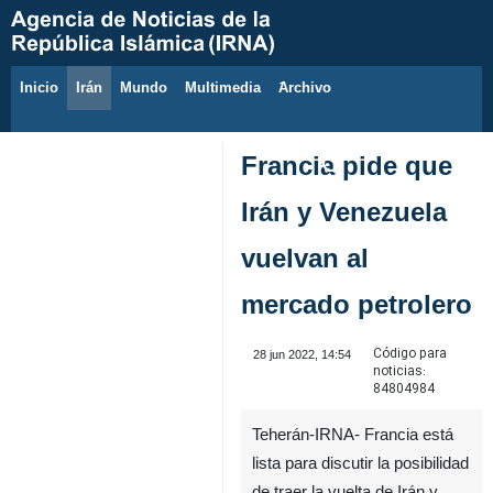
Inicio
Irán
Mundo
Multimedia
َArchivo
7 de agosto de 2026
Francia pide que
Irán y Venezuela
vuelvan al
mercado petrolero
Código para
28 jun 2022, 14:54
noticias:
84804984
Teherán-IRNA- Francia está
lista para discutir la posibilidad
de traer la vuelta de Irán y