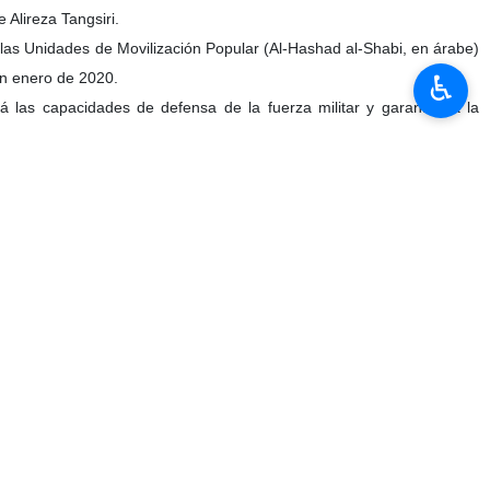
ón de combate de esta fuerza, contó con la presencia del comandante
Alireza Tangsiri.
♿︎
as Unidades de Movilización Popular (Al-Hashad al-Shabi, en árabe)
en enero de 2020.
 las capacidades de defensa de la fuerza militar y garantizará la