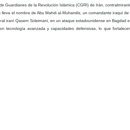
incorporación de equipos especializados y defensivos a la organizaci
e Guardianes de la Revolución Islámica (CGRI) de Irán, contralmirante 
lleva el nombre de Abu Mahdi al-Muhandis, un comandante iraquí de l
eneral iraní Qasem Soleimani, en un ataque estadounidense en Bagdad 
n tecnología avanzada y capacidades defensivas, lo que fortalecerá