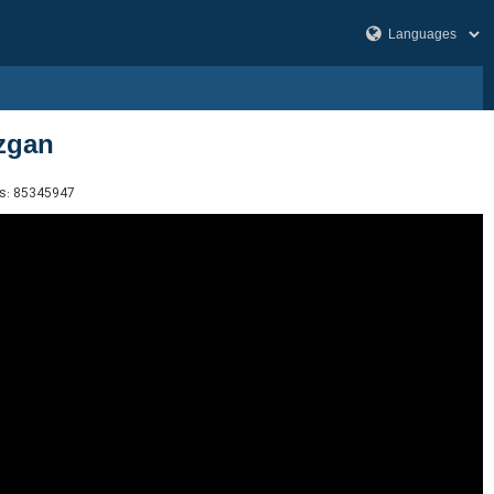
zgan
s:
85345947