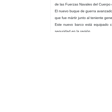
El evento, que marcó la duodécima 
de las Fuerzas Navales del Cuerpo d
El nuevo buque de guerra avanzado 
que fue mártir junto al teniente g
Este nuevo barco está equipado co
seguridad en la región.
Multimedia
Contador de personas