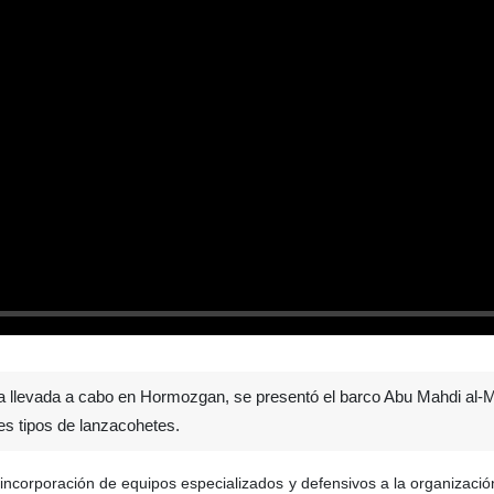
 llevada a cabo en Hormozgan, se presentó el barco Abu Mahdi al-Mu
es tipos de lanzacohetes.