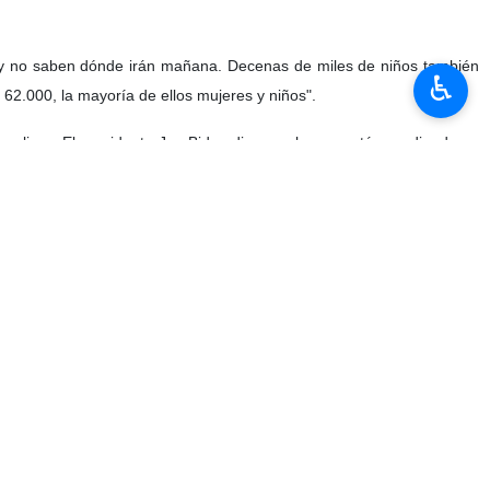
 y no saben dónde irán mañana. Decenas de miles de niños también
♿︎
2.000, la mayoría de ellos mujeres y niños".
plices. El presidente Joe Biden dice que lo que está sucediendo en
 millones de dólares a la maquinaria de guerra israelí?", declaró
ebido a las acusaciones contra el personal de UNRWA".