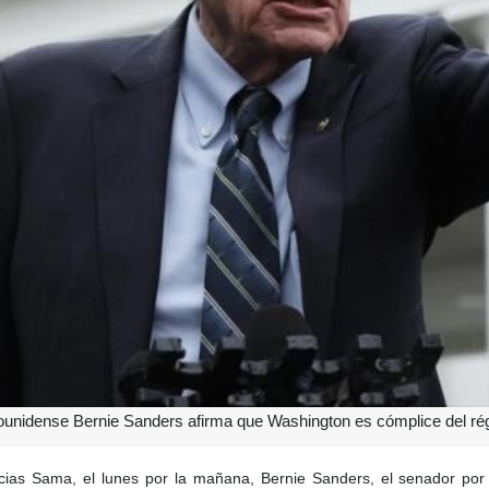
unidense Bernie Sanders afirma que Washington es cómplice del régime
icias Sama, el lunes por la mañana, Bernie Sanders, el senador por