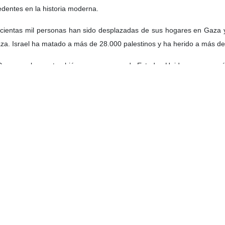
dentes en la historia moderna.
ecientas mil personas han sido desplazadas de sus hogares en Gaza
a. Israel ha matado a más de 28.000 palestinos y ha herido a más de 6
Gaza, por lo que también es una guerra de Estados Unidos y somos cóm
or qué estamos considerando legislación que proporcionará miles de
no podemos dejar que 2 millones de personas en Gaza pasen hambre d