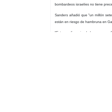
bombardeos israelíes no tiene prece
Sanders añadió que "un millón set
están en riesgo de hambruna en Gaz
"Estamos financiando la guerra en 
Gaza debe detenerse, entonces, ¿p
Sanders, para luego agregar que "
Irán
Política
Contador de personas
etiquetas
Régimen de Israel
Bernie Sanders
EEUU
Palestina