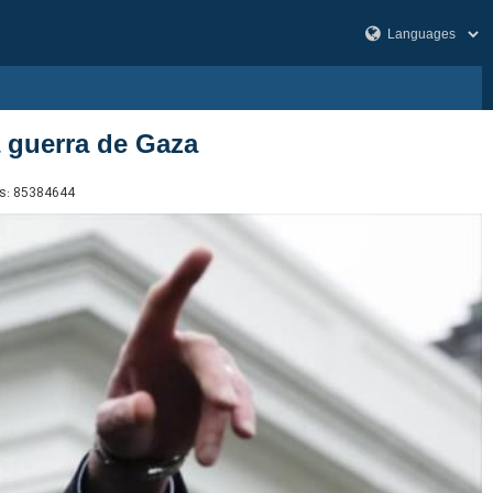
 guerra de Gaza
s:
85384644