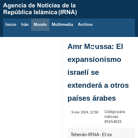
Inicio
Irán
Mundo
Multimedia
َArchivo
7 de agosto de 2026
Amr Moussa: El
expansionismo
israelí se
extenderá a otros
países árabes
Código para
9 nov 2024, 12:50
noticias:
85654025
Teherán-IRNA- El ex