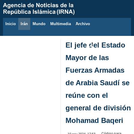
Inicio
Irán
Mundo
Multimedia
َArchivo
10 de agosto de 2026
El jefe del Estado
Mayor de las
Fuerzas Armadas
de Arabia Saudí se
reúne con el
general de división
Mohamad Baqeri
Código para