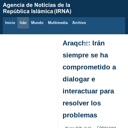
Inicio
Irán
Mundo
Multimedia
َArchivo
6 de agosto de 2026
Araqchi: Irán
siempre se ha
comprometido a
dialogar e
interactuar para
resolver los
problemas
Código para