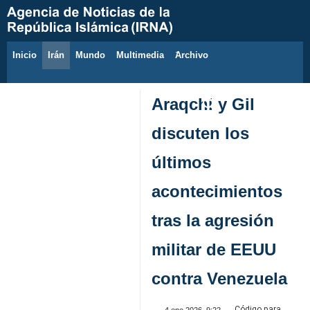
Inicio
Irán
Mundo
Multimedia
َArchivo
7 de agosto de 2026
Araqchi y Gil
discuten los
últimos
acontecimientos
tras la agresión
militar de EEUU
contra Venezuela
Código para