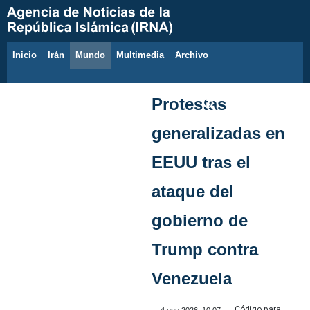
Inicio
Irán
Mundo
Multimedia
َArchivo
7 de agosto de 2026
Protestas
generalizadas en
EEUU tras el
ataque del
gobierno de
Trump contra
Venezuela
Código para