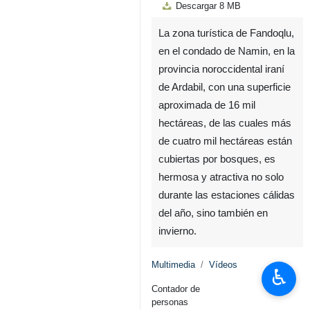
00:00
Play
Unmute
Settings
PIP
Enter
Down
Descargar
8 MB
fullscreen
La zona turística de Fandoqlu,
en el condado de Namin, en la
provincia noroccidental iraní
de Ardabil, con una superficie
aproximada de 16 mil
hectáreas, de las cuales más
de cuatro mil hectáreas están
cubiertas por bosques, es
hermosa y atractiva no solo
durante las estaciones cálidas
del año, sino también en
invierno.
♿︎
Multimedia
Vídeos