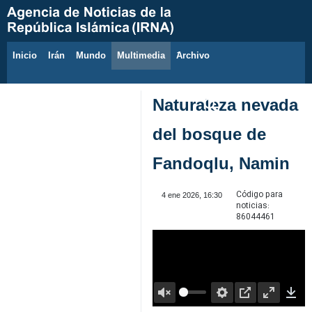
Inicio
Irán
Mundo
Multimedia
َArchivo
7 de agosto de 2026
Naturaleza nevada
del bosque de
Fandoqlu, Namin
Código para
4 ene 2026, 16:30
noticias:
86044461