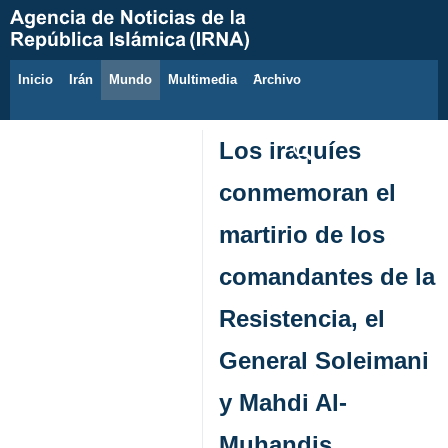
Inicio
Irán
Mundo
Multimedia
َArchivo
7 de agosto de 2026
Los iraquíes
conmemoran el
martirio de los
comandantes de la
Resistencia, el
General Soleimani
y Mahdi Al-
Muhandis