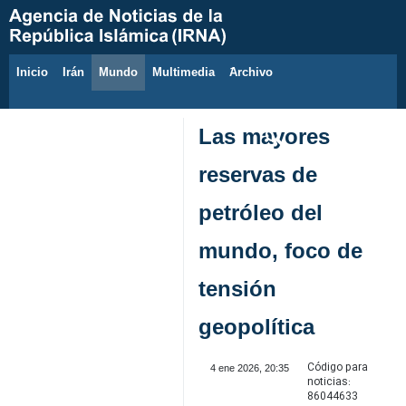
Inicio
Irán
Mundo
Multimedia
َArchivo
7 de agosto de 2026
Las mayores
reservas de
petróleo del
mundo, foco de
tensión
geopolítica
Código para
4 ene 2026, 20:35
noticias:
86044633