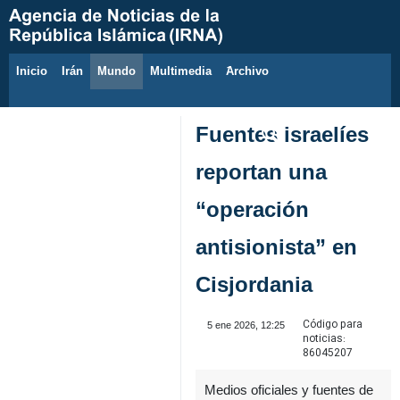
Inicio
Irán
Mundo
Multimedia
َArchivo
7 de agosto de 2026
Fuentes israelíes
reportan una
“operación
antisionista” en
Cisjordania
Código para
5 ene 2026, 12:25
noticias:
86045207
Medios oficiales y fuentes de