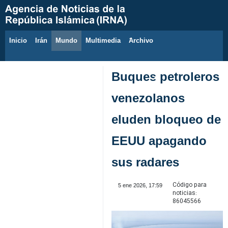
Inicio
Irán
Mundo
Multimedia
َArchivo
8 de agosto de 2026
Buques petroleros
venezolanos
eluden bloqueo de
EEUU apagando
sus radares
Código para
5 ene 2026, 17:59
noticias:
86045566