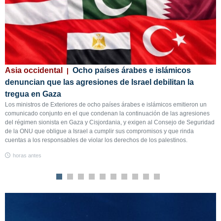
e
Asia occidental
Ocho países árabes e islámicos
A
denuncian que las agresiones de Israel debilitan la
m
l
tregua en Gaza
v
Los ministros de Exteriores de ocho países árabes e islámicos emitieron un
E
comunicado conjunto en el que condenan la continuación de las agresiones
q
de
del régimen sionista en Gaza y Cisjordania, y exigen al Consejo de Seguridad
c
s
de la ONU que obligue a Israel a cumplir sus compromisos y que rinda
p
cuentas a los responsables de violar los derechos de los palestinos.
d
m
horas antes