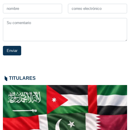
rechazó la
injerencia de la
administración
de Joe…
Enviar
TITULARES