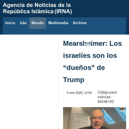
Inicio
Irán
Mundo
Multimedia
َArchivo
6 de agosto de 2026
Mearsheimer: Los
israelíes son los
“dueños” de
Trump
Código para
6 ene 2026, 12:00
noticias:
86046182