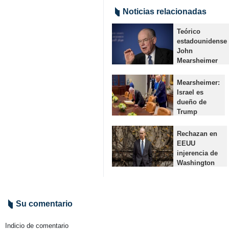
Noticias relacionadas
Teórico
estadounidense
John
Mearsheimer
advierte sobre
la “implosión
Mearsheimer:
interna” del
Israel es
imperio de
dueño de
EEUU
Trump
El destacado
Teherán, IRNA-
académico y
El teórico de
Rechazan en
analista de
las relaciones
EEUU
relaciones
internacionales
injerencia de
internacionales
y profesor de la
Washington
criticó
Universidad
en conflicto
severamente las
de…
entre Rusia y
políticas…
Ucrania
Teherán-IRNA-
Su comentario
Un analista
estadounidense
Indicio de comentario