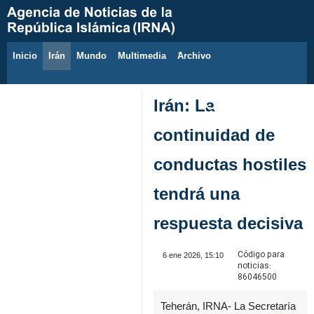
Inicio
Irán
Mundo
Multimedia
َArchivo
8 de agosto de 2026
Irán: La
continuidad de
conductas hostiles
tendrá una
respuesta decisiva
Código para
6 ene 2026, 15:10
noticias:
86046500
Teherán, IRNA- La Secretaría