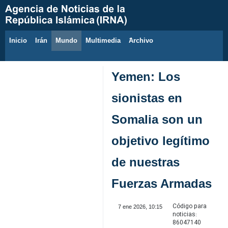
Inicio
Irán
Mundo
Multimedia
َArchivo
7 de agosto de 2026
Yemen: Los
sionistas en
Somalia son un
objetivo legítimo
de nuestras
Fuerzas Armadas
Código para
7 ene 2026, 10:15
noticias:
86047140