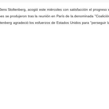
ens Stoltenberg, acogió este miércoles con satisfacción el progreso en
nes se produjeron tras la reunión en París de la denominada "Coalici
ltenberg agradeció los esfuerzos de Estados Unidos para "perseguir l
presidida por el presidente francés, Emmanuel Macron, y el primer minis
de la OTAN, la UE y Ucrania. El foco central fue la discusión de gara
eos acordaron establecer un mecanismo, bajo liderazgo estadounidense,
ucen en un contexto de aceleración de los esfuerzos, liderados por Wa