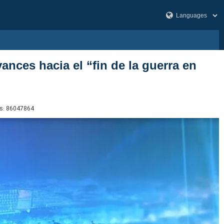
ances hacia el “fin de la guerra en
s:
86047864