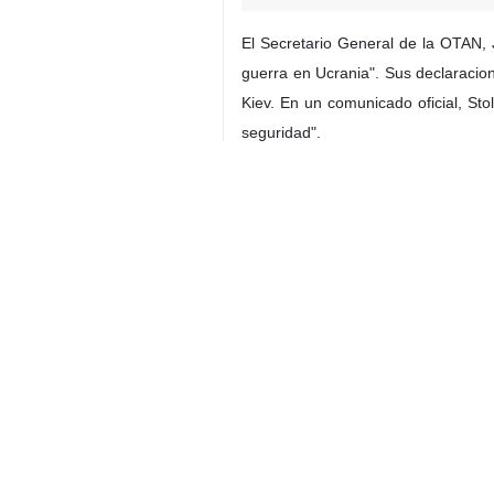
El Secretario General de la OTAN, J
guerra en Ucrania". Sus declaracio
Kiev. En un comunicado oficial, Sto
seguridad".
La cumbre, celebrada el martes y co
35 países, junto a representantes 
Estados Unidos y sus aliados europ
Estos avances diplomáticos se prod
años.
Mundo
Europa
Contador de personas