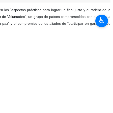
 los "aspectos prácticos para lograr un final justo y duradero de la
ón de Voluntades", un grupo de países comprometidos con el apoyo a
♿︎
a paz" y el compromiso de los aliados de "participar en garantías de
tro británico, Keir Starmer, reunió a líderes y altos funcionarios de
ntías de seguridad y el apoyo continuo a Ucrania. Durante la misma,
 para supervisar un eventual alto el fuego en Ucrania.
shington, para poner fin al conflicto que ya se acerca a los cuatro