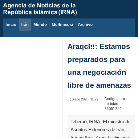
Inicio
Irán
Mundo
Multimedia
َArchivo
8 de agosto de 2026
Araqchi: Estamos
preparados para
una negociación
libre de amenazas
Código para
13 ene 2026, 11:22
noticias:
86051249
Teherán, IRNA- El ministro de
Asuntos Exteriores de Irán,
Seyed Abás Araqchi, dijo que