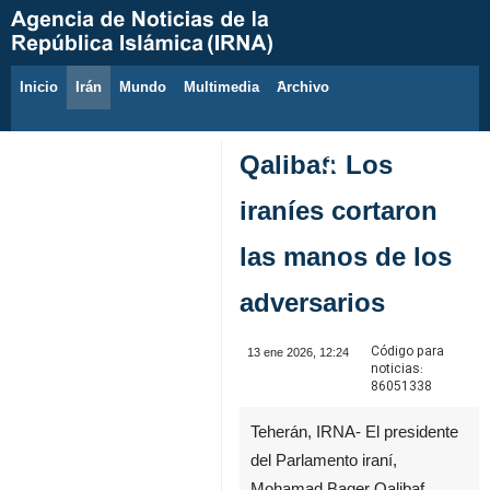
Inicio
Irán
Mundo
Multimedia
َArchivo
8 de agosto de 2026
Qalibaf: Los
iraníes cortaron
las manos de los
adversarios
Código para
13 ene 2026, 12:24
noticias:
86051338
Teherán, IRNA- El presidente
del Parlamento iraní,
Mohamad Baqer Qalibaf,