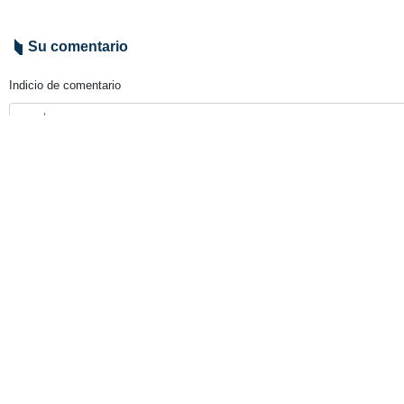
Teherán, IRNA- El jefe de Estado
permitirán a los terroristas de Da
La República Islámica de Irán seguir
elogió también la participación de l
Estados Unidos y el régimen sionist
días, añadió.
9490**
Irán
Defensa
Contador de personas