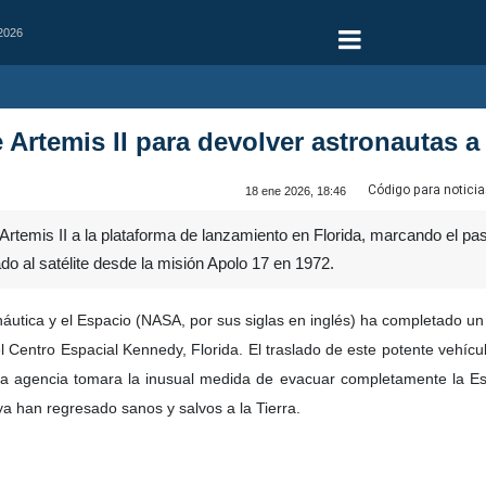
 2026
 Artemis II para devolver astronautas a
Código para noticia
18 ene 2026, 18:46
temis II a la plataforma de lanzamiento en Florida, marcando el paso 
do al satélite desde la misión Apolo 17 en 1972.
utica y el Espacio (NASA, por sus siglas en inglés) ha completado un pa
el Centro Espacial Kennedy, Florida. El traslado de este potente vehí
 agencia tomara la inusual medida de evacuar completamente la Est
ya han regresado sanos y salvos a la Tierra.