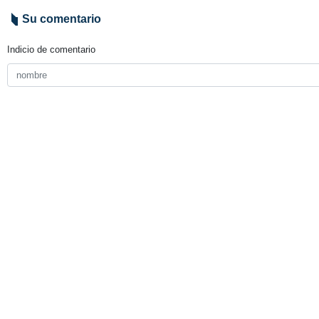
Teherán, IRNA- Al menos 39 perso
El descarrilamiento de dos trenes d
“Quiero expresar mis más sinceras co
Gobierno español, Pedro Sánchez.
Según la declaración de la policí
encuentran en estado grave.
9490**
Mundo
Europa