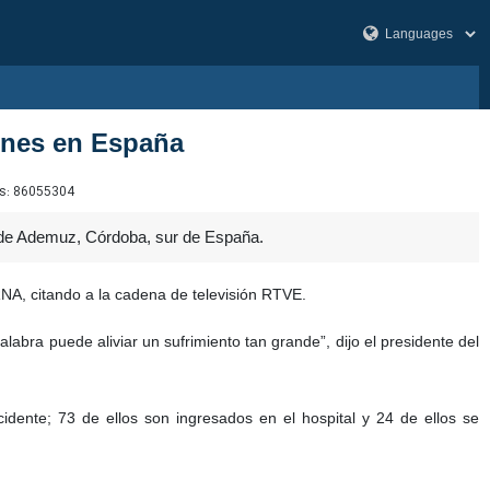
renes en España
s:
86055304