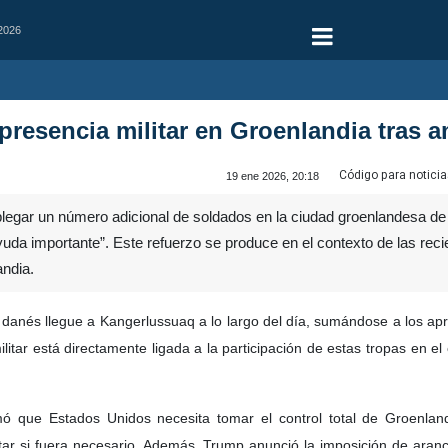
 2026
presencia militar en Groenlandia tras
Código para noticia
19 ene 2026, 20:18
gar un número adicional de soldados en la ciudad groenlandesa de
da importante”. Este refuerzo se produce en el contexto de las re
andia.
 danés llegue a Kangerlussuaq a lo largo del día, sumándose a los ap
litar está directamente ligada a la participación de estas tropas en el e
mó que Estados Unidos necesita tomar el control total de Groenlan
tar si fuera necesario. Además, Trump anunció la imposición de aranc