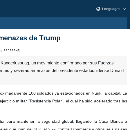
 amenazas de Trump
s:
86055545
 Kangerlussuaq, un movimiento confirmado por sus Fuerzas
cientes y severas amenazas del presidente estadounidense Donald
roximadamente 100 soldados ya estacionados en Nuuk, la capital. La
jercicio militar "Resistencia Polar", el cual ha sido acelerado tras las
dia para mantener la seguridad global, llegando la Casa Blanca a
eles que irían del 10% al 25% contra Dinamarca y otros seis países