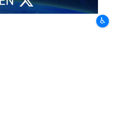
dades y universidades en protesta contra las políticas
♿︎
tadounidense de su automóvil y mataran a tiros a esta madre de 37
tes se reunieron y corearon consignas como “No a Estados Unidos
l gobierno estadounidense, está autorizada a deportar a millones de
idenses se oponen al uso de la fuerza por parte de los agentes de