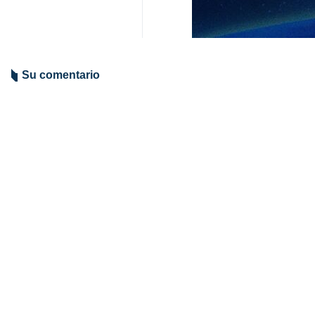
Teherán, IRNA- Miles de trabajado
migratorias de Donald Trump.
Estas manifestaciones se llevaron
años en Minneapolis.
En Washington y ciudades más peq
fascista”.
La oficina de inmigración del gobi
inmigrantes indocumentados. Las e
inmigración y otras agencias federal
9490**
Mundo
América del Norte