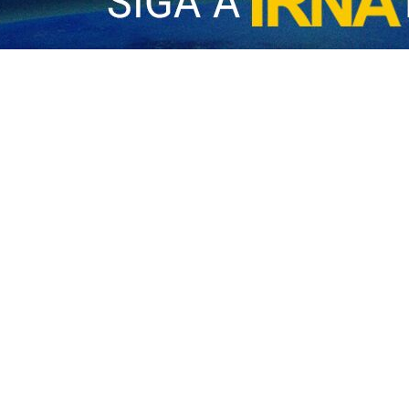
res y estudiantes estadounidenses se manifestaron en diferentes ciu
 a cabo después de que agentes federales sacaran a una ciudadana es
ueñas como Asheville, Carolina del Norte, cientos de manifestan
erno de Estados Unidos ha anunciado que, de acuerdo con las leyes de
ncuestas recientes también muestran que la mayoría de los estadoun
es.