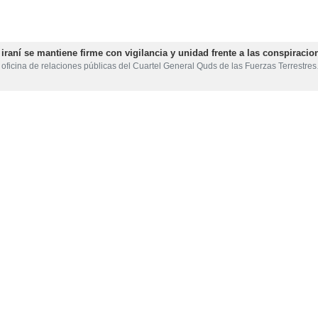
iraní se mantiene firme con vigilancia y unidad frente a las conspiracio
oficina de relaciones públicas del Cuartel General Quds de las Fuerzas Terrestre
rroristas y arresta a otros 2 en Sistán y Baluchistán
l Comando Qods de la Fuerza Terrestre del Cuerpo de Guardianes de la Revoluc