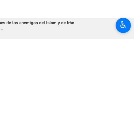
♿︎
nes de los enemigos del Islam y de Irán
s…
ión…