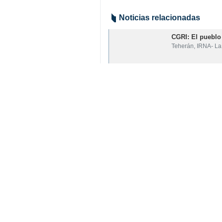
Noticias relacionadas
CGRI: El pueblo 
Teherán, IRNA- La 
Irán abate a 6 te
Teherán, IRNA – E
Su comentario
Indicio de comentario