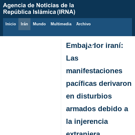
Inicio
Irán
Mundo
Multimedia
َArchivo
7 de agosto de 2026
Embajador iraní:
Las
manifestaciones
pacíficas derivaron
en disturbios
armados debido a
la injerencia
extranjera