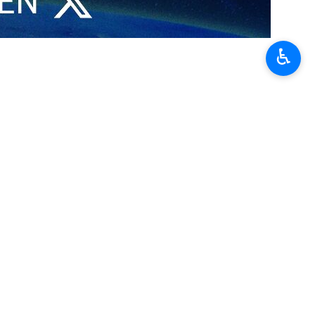
♿︎
o…