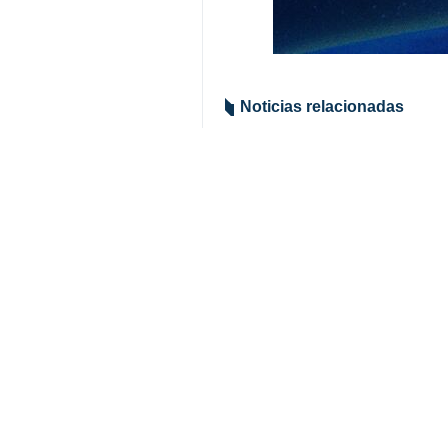
Noticias relacionadas
Primer ministro 
En la cumbre de l
Trump viaja a A
Teherán, IRNA- El
El Desafío Asiát
Donald Trump, se 