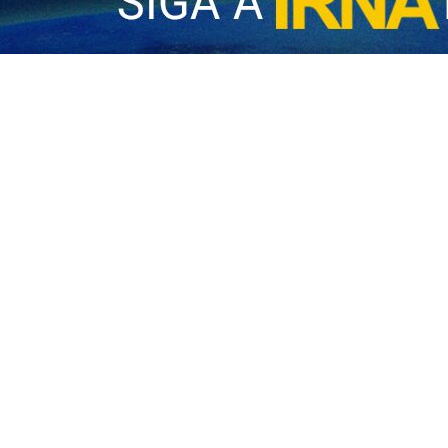
de Malasia critica doble rasero de EE.UU. sobre Palestina
a ASEAN, Anwar Ibrahim instó a Washington a mantener un enfoque invariable…
sia en medio del cierre del gobierno de Estados Unidos
 presidente de Estados Unidos, Donald Trump, realiza por primera vez en su…
ico de Trump: Un Viaje Llena de Incertidumbres
embarca en su viaje más ambiguo como presidente de EE. UU., una gira de cinc