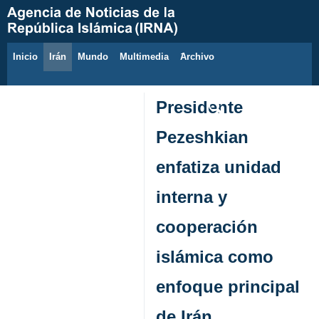
Inicio
Irán
Mundo
Multimedia
َArchivo
8 de agosto de 2026
Presidente
Pezeshkian
enfatiza unidad
interna y
cooperación
islámica como
enfoque principal
de Irán