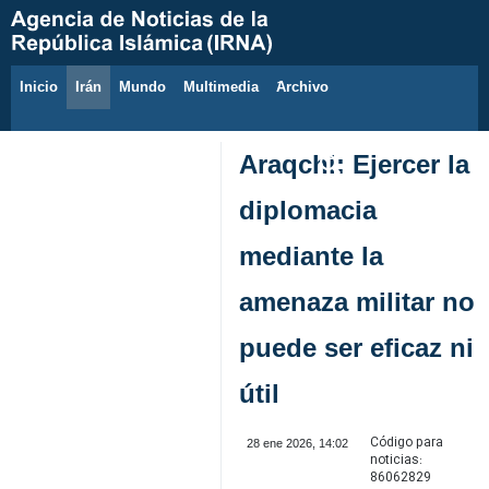
Inicio
Irán
Mundo
Multimedia
َArchivo
10 de agosto de 2026
Araqchi: Ejercer la
diplomacia
mediante la
amenaza militar no
puede ser eficaz ni
útil
Código para
28 ene 2026, 14:02
noticias:
86062829