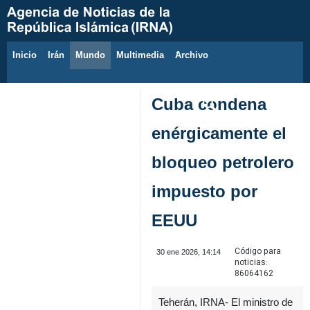
Inicio
Irán
Mundo
Multimedia
َArchivo
8 de agosto de 2026
Cuba condena
enérgicamente el
bloqueo petrolero
impuesto por
EEUU
Código para
30 ene 2026, 14:14
noticias:
86064162
Teherán, IRNA- El ministro de