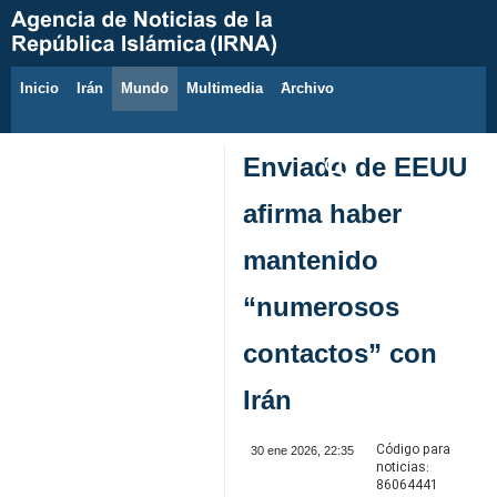
Inicio
Irán
Mundo
Multimedia
َArchivo
8 de agosto de 2026
Enviado de EEUU
afirma haber
mantenido
“numerosos
contactos” con
Irán
Código para
30 ene 2026, 22:35
noticias:
86064441