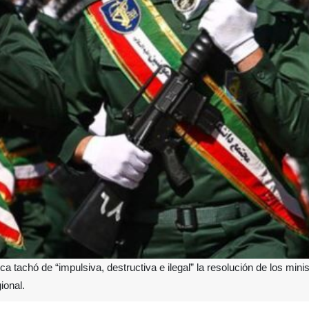
ca tachó de “impulsiva, destructiva e ilegal” la resolución de los min
ional.