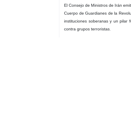
El Consejo de Ministros de Irán emi
Cuerpo de Guardianes de la Revoluci
instituciones soberanas y un pilar
contra grupos terroristas.
El gobierno iraní afirmó que esta de
sus verdaderos ejemplos. También 
desplazamiento forzado”, refiriéndos
Finalmente, el Consejo de Ministro
juguete político contaminado por des
Irán
Política
Contador de personas