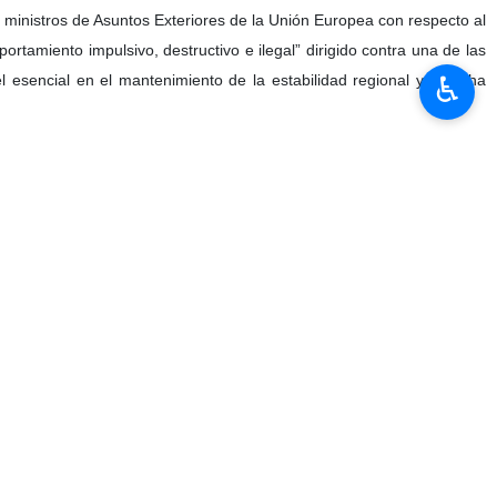
 ministros de Asuntos Exteriores de la Unión Europea con respecto al
tamiento impulsivo, destructivo e ilegal” dirigido contra una de las
♿︎
 esencial en el mantenimiento de la estabilidad regional y la lucha
internacionales en la lucha contra el terrorismo y la identificación de
ímbolo del terrorismo de Estado, el genocidio, la ocupación y el
brayó que la lucha contra el terrorismo no puede convertirse en un
evolución de un pueblo y símbolo de la seguridad en Oriente Medio.