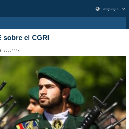
E sobre el CGRI
s:
86064447