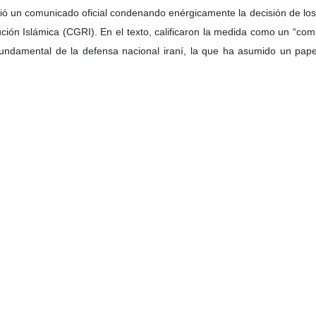
tió un comunicado oficial condenando enérgicamente la decisión de los
ón Islámica (CGRI). En el texto, calificaron la medida como un “compor
 fundamental de la defensa nacional iraní, la que ha asumido un papel
cisión demuestra una vez más la falta de credibilidad de las estructuras 
criticó a la UE por proteger políticamente a un régimen que es “s
e a Israel.
s advirtió que la Unión Europea ha tomado un camino equivocado. Su
eos ilegales, ni se puede confrontar a una institución surgida de la r