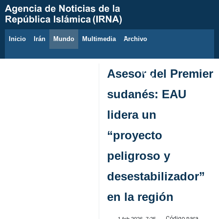
Inicio
Irán
Mundo
Multimedia
َArchivo
6 de agosto de 2026
Asesor del Premier
sudanés: EAU
lidera un
“proyecto
peligroso y
desestabilizador”
en la región
Código para