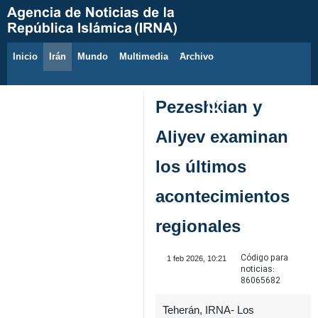
Inicio
Irán
Mundo
Multimedia
َArchivo
7 de agosto de 2026
Pezeshkian y
Aliyev examinan
los últimos
acontecimientos
regionales
Código para
1 feb 2026, 10:21
noticias:
86065682
Teherán, IRNA- Los