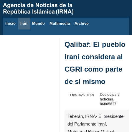
Inicio
Irán
Mundo
Multimedia
َArchivo
6 de agosto de 2026
Qalibaf: El pueblo
iraní considera al
CGRI como parte
de sí mismo
Código para
1 feb 2026, 11:09
noticias:
86065827
Teherán, IRNA- El presidente
del Parlamento iraní,
Mohamad Baqer Qalibaf