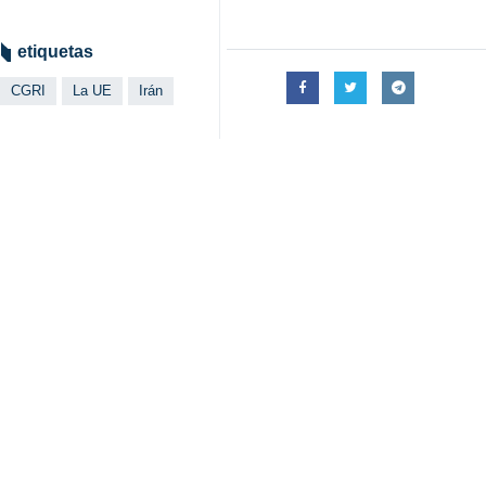
Teherán, IRNA– El Cuerpo de Gua
incluir el nombre del CGRI en las 
En el comunicado se lee: “Tras la ac
lista de organizaciones terroristas
inclinamos la cabeza en señal de r
En este contexto, y reafirmando la 
defensa integral de la patria islámic
El comunicado de la UE constituye un 
Este tipo de acciones no solo no p
protección de los intereses y la segu
Este enfoque de la UE representa en
actores regionales generadores de cri