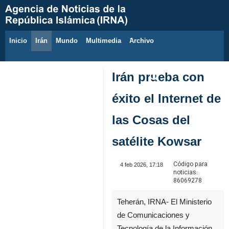
Inicio
Irán
Mundo
Multimedia
َArchivo
8 de agosto de 2026
Irán prueba con
éxito el Internet de
las Cosas del
satélite Kowsar
Código para
4 feb 2026, 17:18
noticias:
86069278
Teherán, IRNA- El Ministerio
de Comunicaciones y
Tecnología de la Información,