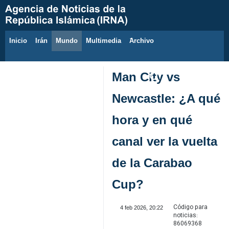
Inicio
Irán
Mundo
Multimedia
َArchivo
7 de agosto de 2026
Man City vs
Newcastle: ¿A qué
hora y en qué
canal ver la vuelta
de la Carabao
Cup?
Código para
4 feb 2026, 20:22
noticias:
86069368