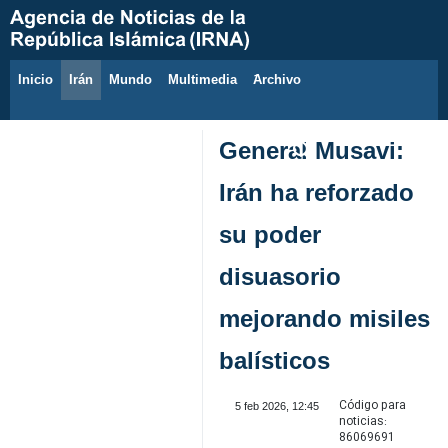
Inicio
Irán
Mundo
Multimedia
َArchivo
8 de agosto de 2026
General Musavi:
Irán ha reforzado
su poder
disuasorio
mejorando misiles
balísticos
Código para
5 feb 2026, 12:45
noticias:
86069691