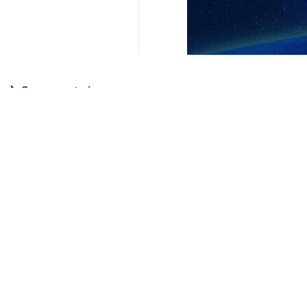
Nuevos documentos del Departamen
durante años hacia el ejército is
Los archivos indican que Epstein re
pagos, que se extendieron durante a
israelíes.