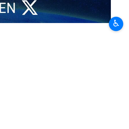
♿︎
nado por delitos sexuales, canalizó dinero de forma opaca
 territorios palestinos ocupados.
ército israelí y a proyectos de construcción de asentamientos. Estos
 de seguridad que el multimillonario mantenía con altos funcionarios