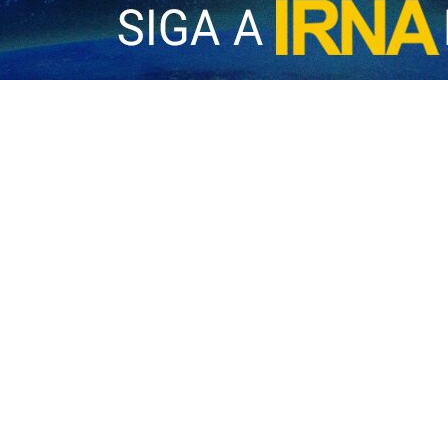
to de Justicia de EE.UU. revelan que el fallecido financista, conde
raelí y organizaciones asociadas con la expansión de asentamientos en
alizó aportes financieros encubiertos para apoyar directamente al ej
ños, añaden una nueva capa a las ya conocidas conexiones políticas y