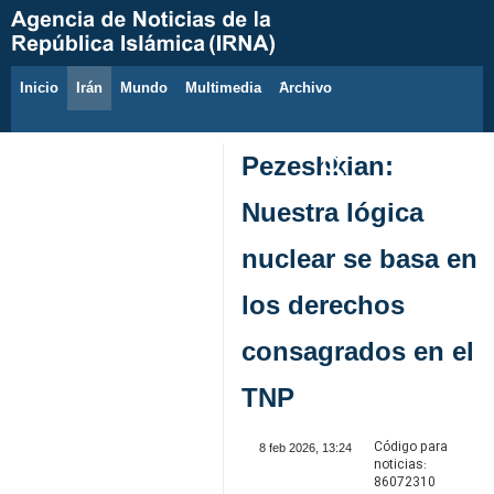
Inicio
Irán
Mundo
Multimedia
َArchivo
9 de agosto de 2026
Pezeshkian:
Nuestra lógica
nuclear se basa en
los derechos
consagrados en el
TNP
Código para
8 feb 2026, 13:24
noticias:
86072310