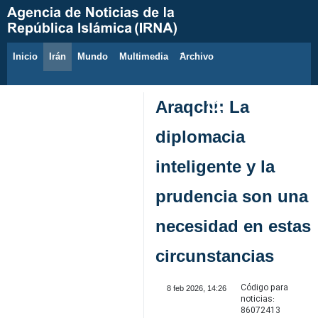
Inicio
Irán
Mundo
Multimedia
َArchivo
10 de agosto de 2026
Araqchi: La
diplomacia
inteligente y la
prudencia son una
necesidad en estas
circunstancias
Código para
8 feb 2026, 14:26
noticias:
86072413