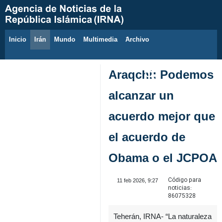
Inicio
Irán
Mundo
Multimedia
َArchivo
9 de agosto de 2026
Araqchi: Podemos
alcanzar un
acuerdo mejor que
el acuerdo de
Obama o el JCPOA
Código para
11 feb 2026, 9:27
noticias:
86075328
Teherán, IRNA- “La naturaleza