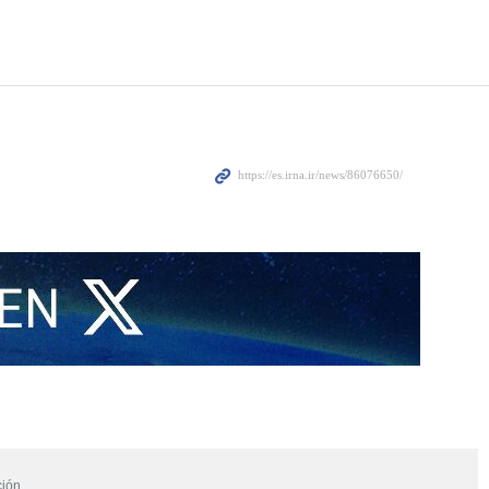
ución…