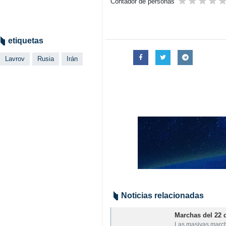
Contador de personas
etiquetas
Lavrov
Rusia
Irán
Noticias relacionadas
Marchas del 22 
Las masivas march