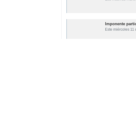
Imponente parti
Este miércoles 11
Comienzan las m
Teherán, IRNA- En 
Su comentario
Indicio de comentario