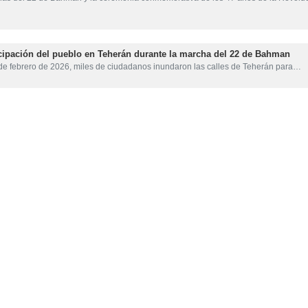
cipación del pueblo en Teherán durante la marcha del 22 de Bahman
 de febrero de 2026, miles de ciudadanos inundaron las calles de Teherán para…
archas por 47º aniversario de Revolución Islámica
el 47.º aniversario de la victoria de la Revolución Islámica, la emblemática…