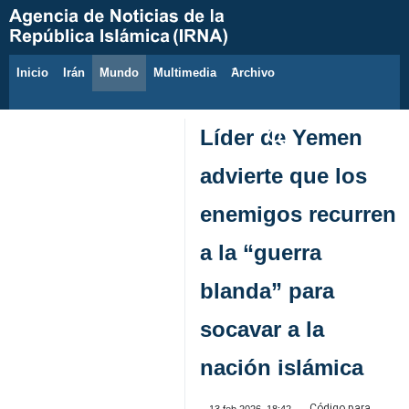
Inicio
Irán
Mundo
Multimedia
َArchivo
8 de agosto de 2026
Líder de Yemen
advierte que los
enemigos recurren
a la “guerra
blanda” para
socavar a la
nación islámica
Código para