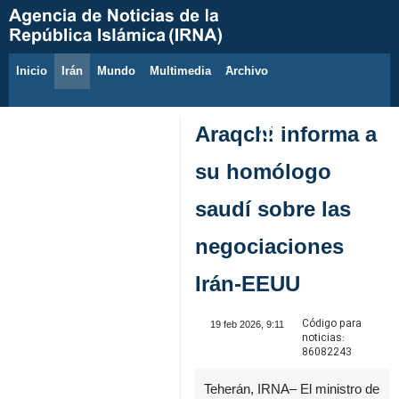
Inicio
Irán
Mundo
Multimedia
َArchivo
7 de agosto de 2026
Araqchi informa a
su homólogo
saudí sobre las
negociaciones
Irán-EEUU
Código para
19 feb 2026, 9:11
noticias:
86082243
Teherán, IRNA– El ministro de