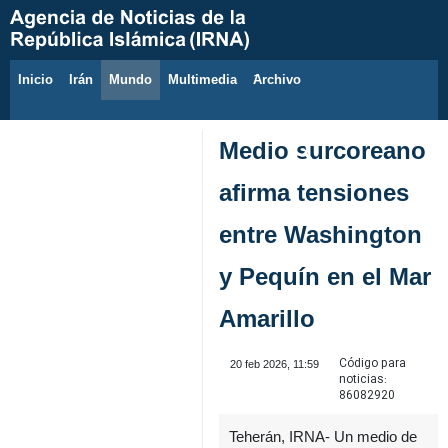
Inicio
Irán
Mundo
Multimedia
َArchivo
7 de agosto de 2026
Medio surcoreano
afirma tensiones
entre Washington
y Pequín en el Mar
Amarillo
Código para
20 feb 2026, 11:59
noticias:
86082920
Teherán, IRNA- Un medio de