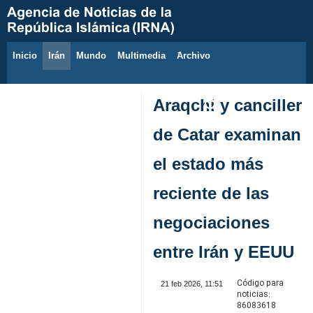
Inicio
Irán
Mundo
Multimedia
َArchivo
10 de agosto de 2026
Araqchi y canciller
de Catar examinan
el estado más
reciente de las
negociaciones
entre Irán y EEUU
Código para
21 feb 2026, 11:51
noticias:
86083618